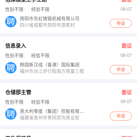
08-07
性别不限
经验不限
简阳市东虹铸锻机械有限公司
申请
四川省成都市简阳市游家村
信息录入
面议
08-07
性别不限
经验不限
韩国新汉成（香港）国际集团
申请
福州市台江步行街南方商厦三楼（瀛洲派出所对面 七天
仓储部主管
面议
08-07
性别不限
经验不限
意大利零度（集团）控股有限公司
申请
福建省泉州市青阳双沟商业街