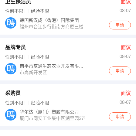
卫生保洁员
面议
08-07
性别不限
经验不限
韩国新汉成（香港）国际集团
申请
福州市台江步行街南方商厦三楼（瀛洲派出所对面 七天
品牌专员
面议
08-07
性别不限
经验不限
南平市享通生态农业开发有限公司
申请
市高新开发区
采购员
面议
08-07
性别不限
经验不限
华尔达（厦门）塑胶有限公司
申请
厦门市同安工业集中区湖里园37号