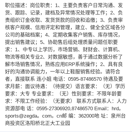
职位描述：岗位职责：1、主要负责客户日常沟通、发
货、跟踪、记录，建档及异常情况处理等工作；2、负
责组织订金收取、发货货款的回收和追缴；3、负责审
核客户规模、信用评定和管理，建立、健全全区域各分
公司的基础档案；4、定期收集客户销售、库存情况，
提出销售建议；5、协助售后组处理质量问题任职要
求：1、中专以上学历，市场营销、财财会、计算机、
物流等相关专业2、对数据敏感，善于通过数据分析了
解市场销售情况，熟练应用ERP系统操作；2、具有良
好的沟通协调能力，一年以上鞋服销售经验。请符合
者，直接联系 连小姐 电话：0595-87486570 待遇及要
求月薪：面议待遇：（待提交）语言要求：（无）学历
要求：大专 专业要求：（无）性别要求：不限年龄要
求：不限工作经验：（无要求） 联系方式联系人：人力
资源部电 话：0595-27306920,87486570 Email：hrd。
sports@zegda。com。cn邮 编：362000地 址：泉州台
商投资区洛阳桥北正大工业园