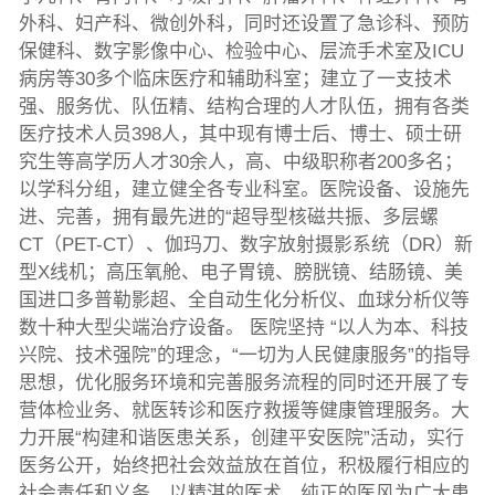
外科、妇产科、微创外科，同时还设置了急诊科、预防
保健科、数字影像中心、检验中心、层流手术室及ICU
病房等30多个临床医疗和辅助科室；建立了一支技术
强、服务优、队伍精、结构合理的人才队伍，拥有各类
医疗技术人员398人，其中现有博士后、博士、硕士研
究生等高学历人才30余人，高、中级职称者200多名；
以学科分组，建立健全各专业科室。医院设备、设施先
进、完善，拥有最先进的“超导型核磁共振、多层螺
CT（PET-CT）、伽玛刀、数字放射摄影系统（DR）新
型X线机；高压氧舱、电子胃镜、膀胱镜、结肠镜、美
国进口多普勒影超、全自动生化分析仪、血球分析仪等
数十种大型尖端治疗设备。 医院坚持 “以人为本、科技
兴院、技术强院”的理念，“一切为人民健康服务”的指导
思想，优化服务环境和完善服务流程的同时还开展了专
营体检业务、就医转诊和医疗救援等健康管理服务。大
力开展“构建和谐医患关系，创建平安医院”活动，实行
医务公开，始终把社会效益放在首位，积极履行相应的
社会责任和义务。以精湛的医术、纯正的医风为广大患