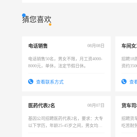
猜您喜欢
电话销售
08月08日
车间女
电话销售50名，男女不限，月工资4000-
招聘18
8000元，单休，法定节假日休。
资约35
险，有
查看联系方式
查
医药代表2名
08月07日
货车司
基因公司招聘医药代表2名，要求：大专
招聘货
以下学历，年龄25-45岁之间，男女均
吃苦耐劳
可，需要具有营销经验，从事过医药代