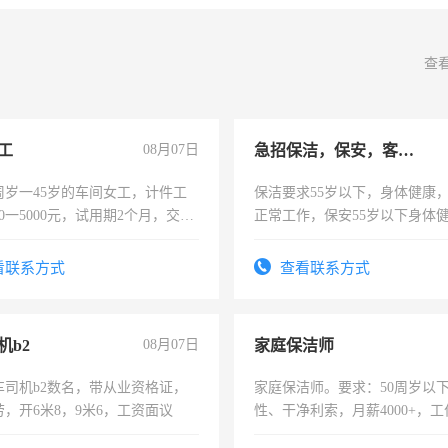
查
工
08月07日
急招保洁，保安，客服，工程
周岁一45岁的车间女工，计件工
保洁要求55岁以下，身体健康
00一5000元，试用期2个月，交五
正常工作，保安55岁以下身体
年薪假，年底福利
责任心形象端庄，遵纪守法，
录，客服要求45岁以下高中以
看联系方式
查看联系方式
懂电脑工作认真，性格开朗有
能力，工程，懂水电维修。
机b2
08月07日
家庭保洁师
车司机b2数名，带从业资格证，
家庭保洁师。要求：50周岁以
，开6米8，9米6，工资面议
性、干净利索，月薪4000+，
时间灵活，不需坐班，适合宝