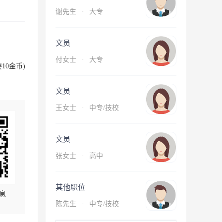
谢先生
·
大专
文员
付女士
·
大专
10金币)
文员
王女士
·
中专/技校
文员
张女士
·
高中
其他职位
息
陈先生
·
中专/技校