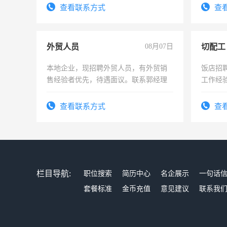
表或者有医学资质的优先，底薪+绩效，
查看联系方式
查
交五险。
外贸人员
08月07日
切配工
本地企业，现招聘外贸人员，有外贸销
饭店招
售经验者优先，待遇面议。联系郭经理
工作经
作。包吃
4500。
查看联系方式
查
栏目导航:
职位搜索
简历中心
名企展示
一句话
套餐标准
金币充值
意见建议
联系我