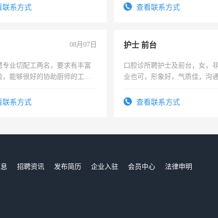
太太等。
看联系方式
查看联系方式
08月07日
护士 前台
聘专业切配工两名，要求有丰富
口腔诊所聘护士及前台，女，
验，能够很好的协助厨师的工
业也可，形象好，气质佳，沟
住，每月有公休，工资3500-
强。面试，周日休息。
看联系方式
查看联系方式
信息
招聘资讯
发布简历
企业入驻
会员中心
法律申明
们