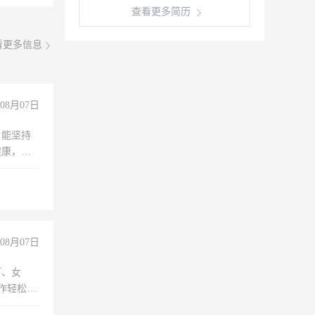
查看更多简历
看更多信息
08月07日
，能坚持
健康，有
无犯罪记
上文化，
良好沟通
08月07日
下、女
工作轻松，
妈、全职